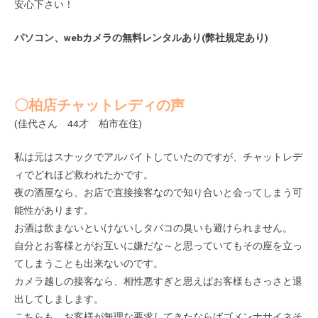
安心下さい！
パソコン、webカメラの無料レンタルあり(弊社規定あり)
〇柏店チャットレディの声
(佳代さん 44才 柏市在住)
私は元はスナックでアルバイトしていたのですが、チャットレデ
ィでどれほど救われたかです。
夜の酒屋なら、お店で直接接客なので知り合いと会ってしまう可
能性があります。
お酒は飲まないといけないしタバコの臭いも避けられません。
自分とお客様とがお互いに嫌だな～と思っていてもその座を立っ
てしまうことも出来ないのです。
カメラ越しの接客なら、相性悪すぎと思えばお客様もさっさと退
出してしまします。
こちらも、お客様が無理な要求してきたならばゴメンナサイネそ