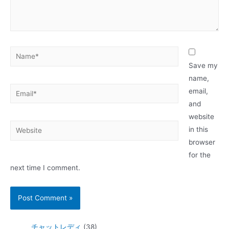
Save my
name,
email,
and
website
in this
browser
for the
next time I comment.
チャットレディ
(38)