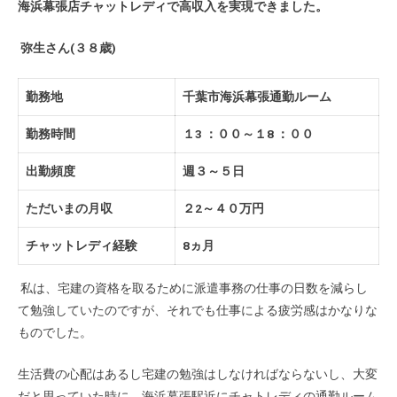
海浜幕張店チャットレディで高収入を実現できました。
弥生
さん
(
３８歳
)
勤務地
千葉市海浜幕張通勤ルーム
勤務時間
１
3
：００～１
8
：００
出勤頻度
週３～５日
ただいまの月収
２
2
～４０万円
チャットレディ経験
8
ヵ月
私は、宅建の資格を取るために派遣事務の仕事の日数を減らし
て勉強していたのですが、それでも仕事による疲労感はかなりな
ものでした。
生活費の心配はあるし宅建の勉強はしなければならないし、大変
だと思っていた時に、海浜幕張駅近にチャトレディの通勤ルーム